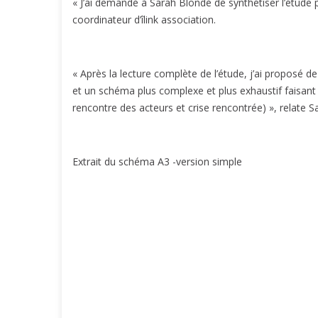
« J’ai demandé à Sarah Blondé de synthétiser l’étude p
coordinateur d’îlink association.
« Après la lecture complète de l’étude, j’ai proposé 
et un schéma plus complexe et plus exhaustif faisant 
rencontre des acteurs et crise rencontrée) », relate 
Extrait du schéma A3 -version simple