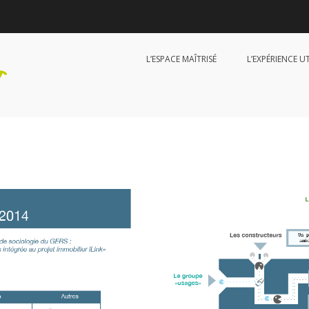
L’ESPACE MAÎTRISÉ
L’EXPÉRIENCE U
HappiD Design
Diagnostic et conseil