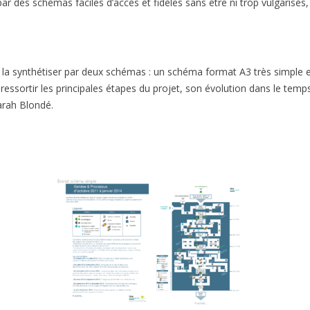
ar des schémas faciles d’accès et fidèles sans être ni trop vulgarisés, 
de la synthétiser par deux schémas : un schéma format A3 très simple 
ressortir les principales étapes du projet, son évolution dans le te
Sarah Blondé.