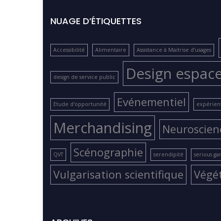
NUAGE D’ÉTIQUETTES
Accessibilité
Alimentaire
Assistance à Maitrise d’usages
Design espac
design de service public
Evénementiel
Etude d'opportunité
expérient
Merchandising
Neuroscien
Scénographie
QVT
serendipité
serious g
Vulgarisation scientifique
Végé