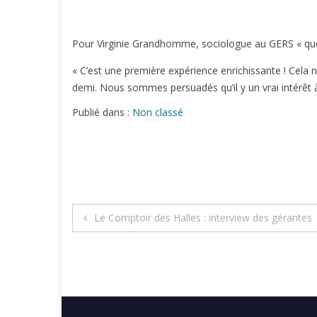
Pour Virginie Grandhomme, sociologue au GERS « quel
« C’est une première expérience enrichissante ! Cel
demi. Nous sommes persuadés qu’il y un vrai intérêt à 
Publié dans :
Non classé
Navigation
Le Comptoir des Halles : interview des gérantes
de
l’article