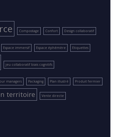
rce
Compostage
Confort
Design collaboratif
Espace immersif
Espace éphémère
Etiquettes
jeu collaboratif biais cognitifs
pour managers
Packaging
Plan illustré
Produit fermier
n territoire
Vente directe