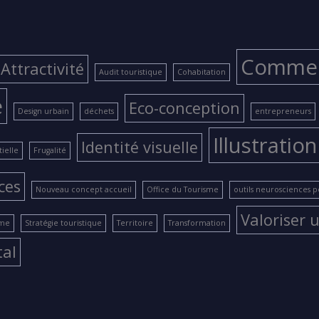
Comme
Attractivité
Audit touristique
Cohabitation
e
Eco-conception
Design urbain
déchets
entrepreneurs
Illustration
Identité visuelle
ielle
Frugalité
ces
Nouveau concept accueil
Office du Tourisme
outils neurosciences 
Valoriser u
ame
Stratégie touristique
Territoire
Transformation
tal