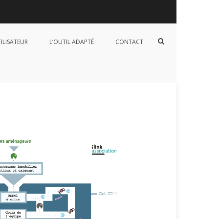
Afficher
TILISATEUR
L’OUTIL ADAPTÉ
CONTACT
le
formulaire
de
recherche