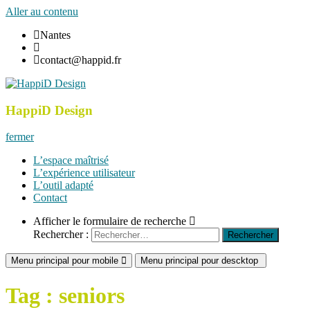
Aller au contenu
Nantes
contact@happid.fr
HappiD Design
Diagnostic et conseil
HappiD Design
fermer
L’espace maîtrisé
L’expérience utilisateur
L’outil adapté
Contact
Afficher le formulaire de recherche
Rechercher :
Menu principal pour mobile
Menu principal pour descktop
Tag :
seniors