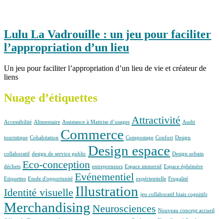
Lulu La Vadrouille : un jeu pour faciliter
l’appropriation d’un lieu
Un jeu pour faciliter l’appropriation d’un lieu de vie et créateur de
liens
Nuage d’étiquettes
Attractivité
Accessibilité
Alimentaire
Assistance à Maitrise d’usages
Audit
Commerce
touristique
Cohabitation
Compostage
Confort
Design
Design espace
collaboratif
design de service public
Design urbain
Eco-conception
déchets
entrepreneurs
Espace immersif
Espace éphémère
Evénementiel
Etiquettes
Etude d'opportunité
expérientielle
Frugalité
Illustration
Identité visuelle
jeu collaboratif biais cognitifs
Merchandising
Neurosciences
Nouveau concept accueil