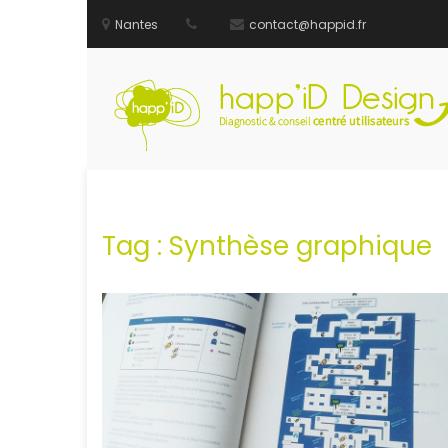
Nantes
contact@happid.fr
Aller
au
contenu
Tag :
Synthèse graphique