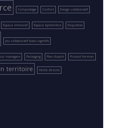
rce
Compostage
Confort
Design collaboratif
Espace immersif
Espace éphémère
Etiquettes
jeu collaboratif biais cognitifs
pour managers
Packaging
Plan illustré
Produit fermier
n territoire
Vente directe