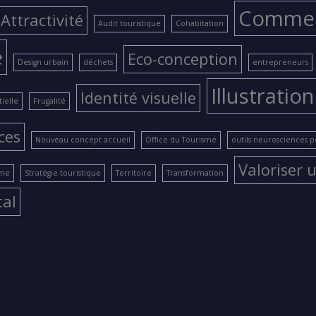
Comme
Attractivité
Audit touristique
Cohabitation
e
Eco-conception
Design urbain
déchets
entrepreneurs
Illustration
Identité visuelle
ielle
Frugalité
ces
Nouveau concept accueil
Office du Tourisme
outils neurosciences 
Valoriser u
ame
Stratégie touristique
Territoire
Transformation
tal