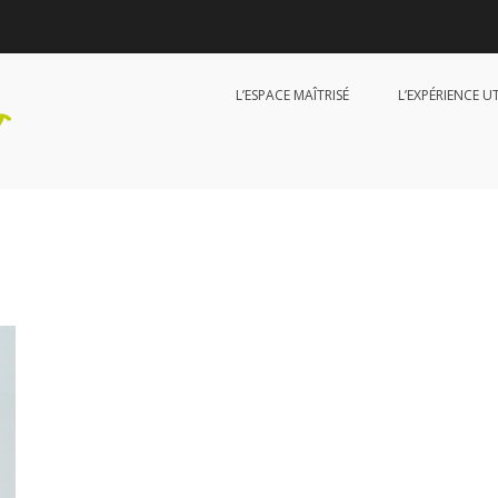
L’ESPACE MAÎTRISÉ
L’EXPÉRIENCE U
HappiD Design
Diagnostic et conseil