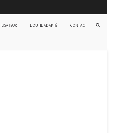
Afficher
TILISATEUR
L’OUTIL ADAPTÉ
CONTACT
le
formulaire
de
recherche