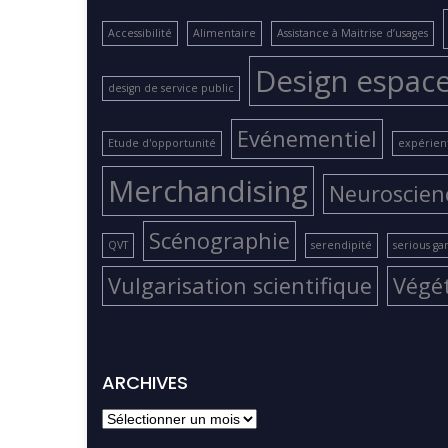
Accessibilité
Alimentaire
Assistance à Maitrise d’usages
Design espac
design de service public
Evénementiel
Etude d'opportunité
expérient
Merchandising
Neuroscien
Scénographie
QVT
serendipité
serious g
Vulgarisation scientifique
Végé
ARCHIVES
archives