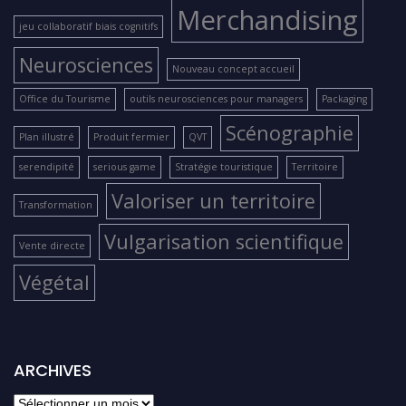
Merchandising
jeu collaboratif biais cognitifs
Neurosciences
Nouveau concept accueil
Office du Tourisme
outils neurosciences pour managers
Packaging
Scénographie
Plan illustré
Produit fermier
QVT
serendipité
serious game
Stratégie touristique
Territoire
Valoriser un territoire
Transformation
Vulgarisation scientifique
Vente directe
Végétal
ARCHIVES
archives