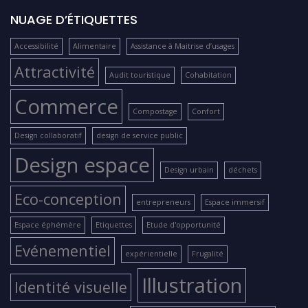
NUAGE D’ÉTIQUETTES
Accessibilité
Alimentaire
Assistance à Maitrise d’usages
Attractivité
Audit touristique
Cohabitation
Commerce
Compostage
Confort
Design collaboratif
design de service public
Design espace
Design urbain
déchets
Eco-conception
entrepreneurs
Espace immersif
Espace éphémère
Etiquettes
Etude d'opportunité
Evénementiel
expérientielle
Frugalité
Illustration
Identité visuelle