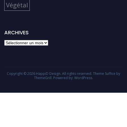
Végétal
ARCHIVES
archives
Copyright © 2026
HappiD Design
. All rights reserved. Theme
Suffice
by
ThemeGrill. Powered by:
WordPress
.