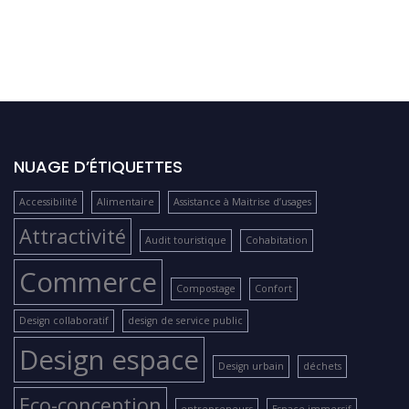
NUAGE D’ÉTIQUETTES
Accessibilité
Alimentaire
Assistance à Maitrise d’usages
Attractivité
Audit touristique
Cohabitation
Commerce
Compostage
Confort
Design collaboratif
design de service public
Design espace
Design urbain
déchets
Eco-conception
entrepreneurs
Espace immersif