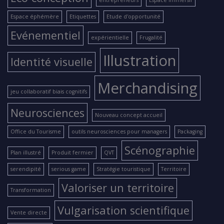
Espace éphémère
Etiquettes
Etude d'opportunité
Evénementiel
expérientielle
Frugalité
Illustration
Identité visuelle
Merchandising
jeu collaboratif biais cognitifs
Neurosciences
Nouveau concept accueil
Office du Tourisme
outils neurosciences pour managers
Packaging
Scénographie
Plan illustré
Produit fermier
QVT
serendipité
serious game
Stratégie touristique
Territoire
Valoriser un territoire
Transformation
Vulgarisation scientifique
Vente directe