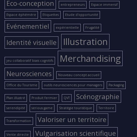
Eco-conception
entrepreneurs
Espace immersif
Espace éphémère
Etiquettes
Etude d'opportunité
Evénementiel
expérientielle
Frugalité
Illustration
Identité visuelle
Merchandising
jeu collaboratif biais cognitifs
Neurosciences
Nouveau concept accueil
Office du Tourisme
outils neurosciences pour managers
Packaging
Scénographie
Plan illustré
Produit fermier
QVT
serendipité
serious game
Stratégie touristique
Territoire
Valoriser un territoire
Transformation
Vulgarisation scientifique
Vente directe