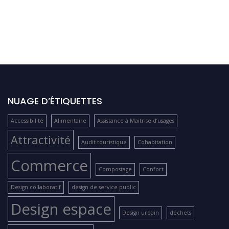
NUAGE D’ÉTIQUETTES
Accessibilité
Alimentaire
Assistance à Maitrise d’usages
Attractivité
Audit touristique
Cohabitation
Commerce
Compostage
Confort
Design collaboratif
design de service public
Design espace
Design urbain
déchets