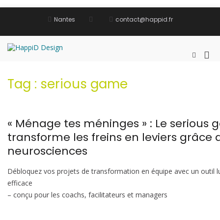
Aller
au
Nantes
contact@happid.fr
contenu
HappiD Design
Diagnostic et conseil
Me
Afficher
le
prin
formulai
pou
Tag :
serious game
de
mob
recherch
« Ménage tes méninges » : Le serious 
transforme les freins en leviers grâce 
neurosciences
Débloquez vos projets de transformation en équipe avec un outil lu
efficace
– conçu pour les coachs, facilitateurs et managers