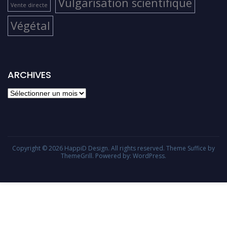
Vulgarisation scientifique
Vente directe
Végétal
ARCHIVES
archives
Copyright © 2026
HappiD Design
. All rights reserved. Theme
Suffice
by
ThemeGrill. Powered by:
WordPress
.