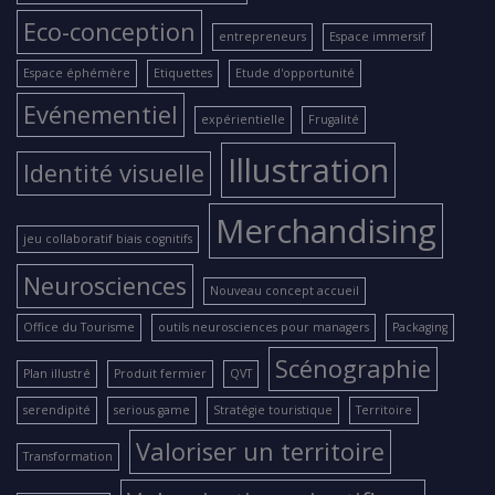
Eco-conception
entrepreneurs
Espace immersif
Espace éphémère
Etiquettes
Etude d'opportunité
Evénementiel
expérientielle
Frugalité
Illustration
Identité visuelle
Merchandising
jeu collaboratif biais cognitifs
Neurosciences
Nouveau concept accueil
Office du Tourisme
outils neurosciences pour managers
Packaging
Scénographie
Plan illustré
Produit fermier
QVT
serendipité
serious game
Stratégie touristique
Territoire
Valoriser un territoire
Transformation