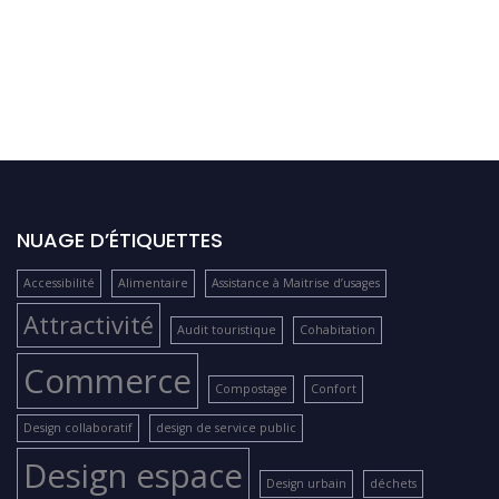
NUAGE D’ÉTIQUETTES
Accessibilité
Alimentaire
Assistance à Maitrise d’usages
Attractivité
Audit touristique
Cohabitation
Commerce
Compostage
Confort
Design collaboratif
design de service public
Design espace
Design urbain
déchets