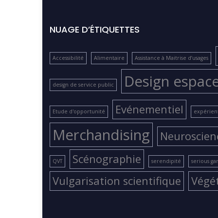
NUAGE D’ÉTIQUETTES
Accessibilité
Alimentaire
Assistance à Maitrise d’usages
Design espac
design de service public
Evénementiel
Etude d'opportunité
expérient
Merchandising
Neuroscien
Scénographie
QVT
serendipité
serious g
Vulgarisation scientifique
Végé