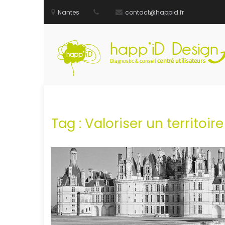
Nantes
contact@happid.fr
Aller
au
contenu
Tag :
Valoriser un territoire