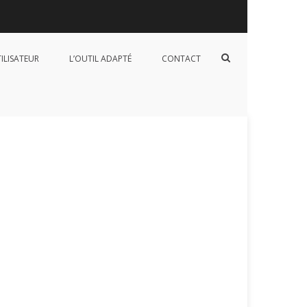
Afficher
TILISATEUR
L’OUTIL ADAPTÉ
CONTACT
le
formulaire
de
recherche