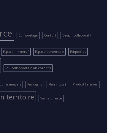
rce
Compostage
Confort
Design collaboratif
Espace immersif
Espace éphémère
Etiquettes
jeu collaboratif biais cognitifs
pour managers
Packaging
Plan illustré
Produit fermier
n territoire
Vente directe