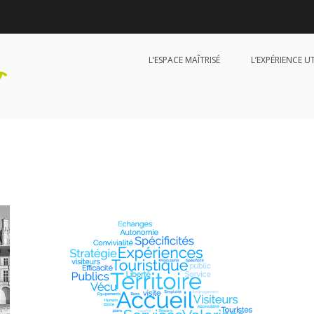
L’ESPACE MAÎTRISÉ
L’EXPÉRIENCE U
HappiD Design
Diagnostic et conseil