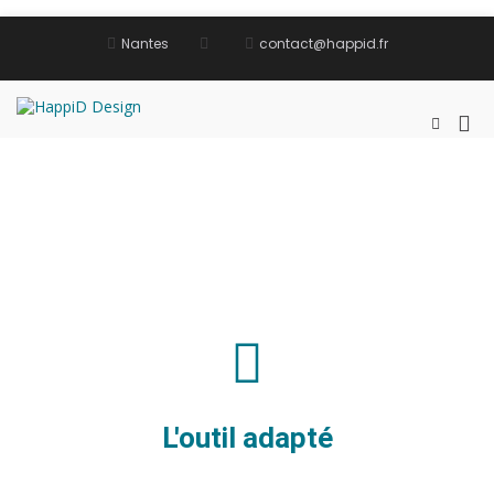
Nantes
contact@happid.fr
HappiD Design
Diagnostic et conseil
L'outil adapté