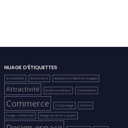
NUAGE D’ÉTIQUETTES
Accessibilité
Alimentaire
Assistance à Maitrise d’usages
Attractivité
Audit touristique
Cohabitation
Commerce
Compostage
Confort
Design collaboratif
design de service public
Design espace