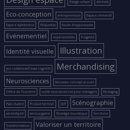
Design urbain
déchets
Eco-conception
entrepreneurs
Espace immersif
Espace éphémère
Etiquettes
Etude d'opportunité
Evénementiel
expérientielle
Frugalité
Illustration
Identité visuelle
Merchandising
jeu collaboratif biais cognitifs
Neurosciences
Nouveau concept accueil
Office du Tourisme
outils neurosciences pour managers
Packaging
Scénographie
Plan illustré
Produit fermier
QVT
serendipité
serious game
Stratégie touristique
Territoire
Valoriser un territoire
Transformation