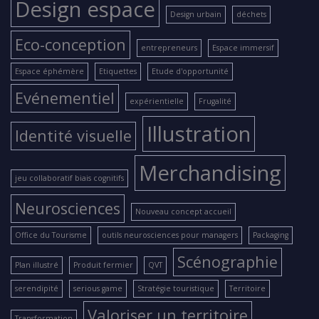
Design espace
Design urbain
déchets
Eco-conception
entrepreneurs
Espace immersif
Espace éphémère
Etiquettes
Etude d'opportunité
Evénementiel
expérientielle
Frugalité
Illustration
Identité visuelle
Merchandising
jeu collaboratif biais cognitifs
Neurosciences
Nouveau concept accueil
Office du Tourisme
outils neurosciences pour managers
Packaging
Scénographie
Plan illustré
Produit fermier
QVT
serendipité
serious game
Stratégie touristique
Territoire
Valoriser un territoire
Transformation