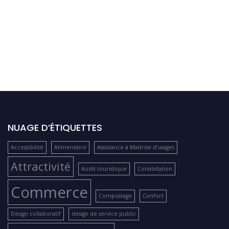
NUAGE D’ÉTIQUETTES
Accessibilité
Alimentaire
Assistance à Maitrise d’usages
Attractivité
Audit touristique
Cohabitation
Commerce
Compostage
Confort
Design collaboratif
design de service public