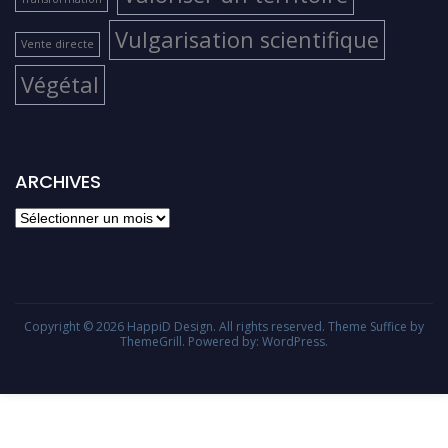
Vulgarisation scientifique
Vente directe
Végétal
ARCHIVES
Copyright © 2026
HappiD Design
. All rights reserved. Theme
Suffice
by
ThemeGrill. Powered by:
WordPress
.