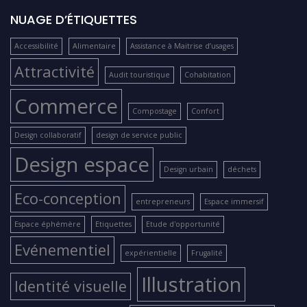
NUAGE D’ÉTIQUETTES
Accessibilité
Alimentaire
Assistance à Maitrise d’usages
Attractivité
Audit touristique
Cohabitation
Commerce
Compostage
Confort
Design collaboratif
design de service public
Design espace
Design urbain
déchets
Eco-conception
entrepreneurs
Espace immersif
Espace éphémère
Etiquettes
Etude d'opportunité
Evénementiel
expérientielle
Frugalité
Illustration
Identité visuelle