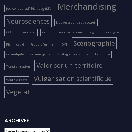
Merchandising
jeu collaboratif biais cognitifs
Neurosciences
Nouveau concept accueil
Office du Tourisme
outils neurosciences pour managers
Packaging
Scénographie
Plan illustré
Produit fermier
QVT
serendipité
serious game
Stratégie touristique
Territoire
Valoriser un territoire
Transformation
Vulgarisation scientifique
Vente directe
Végétal
ARCHIVES
archives